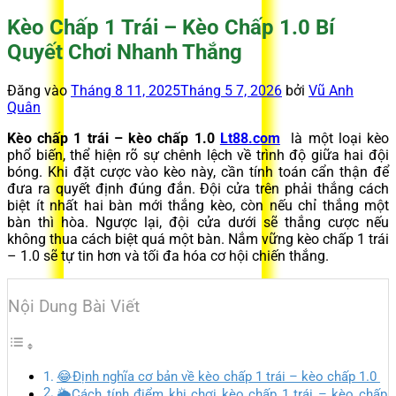
Kèo Chấp 1 Trái – Kèo Chấp 1.0 Bí
Quyết Chơi Nhanh Thắng
Đăng vào
Tháng 8 11, 2025
Tháng 5 7, 2026
bởi
Vũ Anh
Quân
Kèo chấp 1 trái – kèo chấp 1.0
Lt88.com
là một loại kèo
phổ biến, thể hiện rõ sự chênh lệch về trình độ giữa hai đội
bóng. Khi đặt cược vào kèo này, cần tính toán cẩn thận để
đưa ra quyết định đúng đắn. Đội cửa trên phải thắng cách
biệt ít nhất hai bàn mới thắng kèo, còn nếu chỉ thắng một
bàn thì hòa. Ngược lại, đội cửa dưới sẽ thắng cược nếu
không thua cách biệt quá một bàn. Nắm vững kèo chấp 1 trái
– 1.0 sẽ tự tin hơn và tối đa hóa cơ hội chiến thắng.
Nội Dung Bài Viết
😂Định nghĩa cơ bản về kèo chấp 1 trái – kèo chấp 1.0
🌥️Cách tính điểm khi chơi kèo chấp 1 trái – kèo chấp