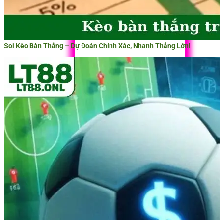
Soi Kèo Bàn Thắng – Dự Đoán Chính Xác, Nhanh Thắng Lớn!