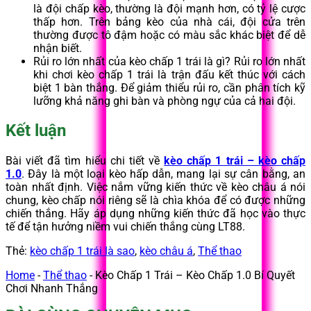
là đội chấp kèo, thường là đội mạnh hơn, có tỷ lệ cược
thấp hơn. Trên bảng kèo của nhà cái, đội cửa trên
thường được tô đậm hoặc có màu sắc khác biệt để dễ
nhận biết.
Rủi ro lớn nhất của kèo chấp 1 trái là gì? Rủi ro lớn nhất
khi chơi kèo chấp 1 trái là trận đấu kết thúc với cách
biệt 1 bàn thắng. Để giảm thiểu rủi ro, cần phân tích kỹ
lưỡng khả năng ghi bàn và phòng ngự của cả hai đội.
Kết luận
Bài viết đã tìm hiểu chi tiết về
kèo chấp 1 trái – kèo chấp
1.0
. Đây là một loại kèo hấp dẫn, mang lại sự cân bằng, an
toàn nhất định. Việc nắm vững kiến thức về kèo châu á nói
chung, kèo chấp nói riêng sẽ là chìa khóa để có được những
chiến thắng. Hãy áp dụng những kiến thức đã học vào thực
tế để tận hưởng niềm vui chiến thắng cùng LT88.
Thẻ:
kèo chấp 1 trái là sao
,
kèo châu á
,
Thể thao
Home
-
Thể thao
-
Kèo Chấp 1 Trái – Kèo Chấp 1.0 Bí Quyết
Chơi Nhanh Thắng