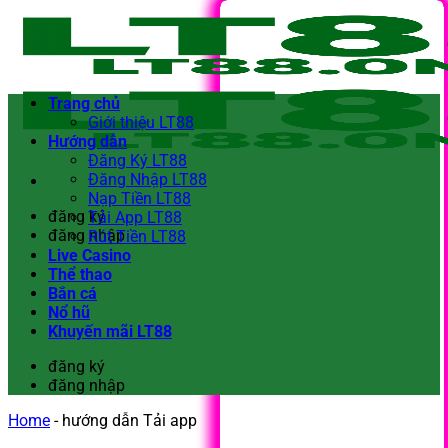
Trang chủ
Giới thiệu LT88
Hướng dẫn
Đăng Ký LT88
Đăng Nhập LT88
Nạp Tiền LT88
đăng ký
Tải App LT88
đăng nhập
Rút Tiền LT88
Live Casino
Thể thao
Bắn cá
Nổ hũ
Khuyến mãi LT88
đăng ký
đăng nhập
Home
-
hướng dẫn Tải app