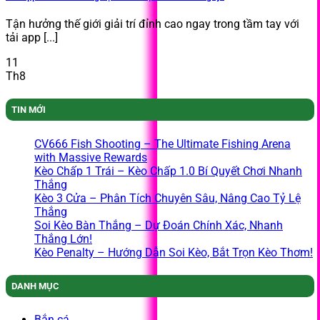
Tận hưởng thế giới giải trí đỉnh cao ngay trong tầm tay với
tải app [...]
11
Th8
TIN MỚI
CV666 Fish Shooting – The Ultimate Fishing Arena
with Massive Rewards
Kèo Chấp 1 Trái – Kèo Chấp 1.0 Bí Quyết Chơi Nhanh
Thắng
Kèo 3 Cửa – Phân Tích Chuyên Sâu, Nâng Cao Tỷ Lệ
Thắng
Soi Kèo Bàn Thắng – Dự Đoán Chính Xác, Nhanh
Thắng Lớn!
Kèo Penalty – Hướng Dẫn Soi Kèo, Bắt Trọn Kèo Thơm!
DANH MỤC
Bắn cá