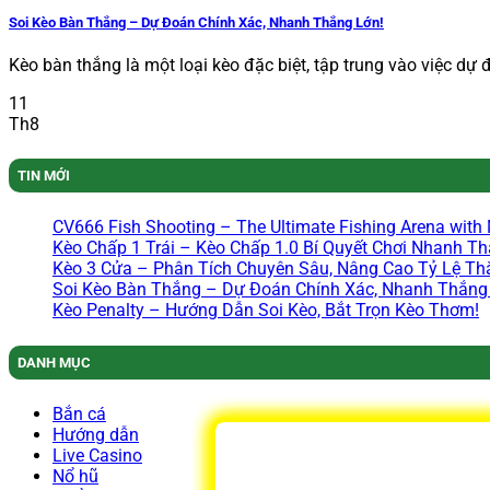
Soi Kèo Bàn Thắng – Dự Đoán Chính Xác, Nhanh Thắng Lớn!
Kèo bàn thắng là một loại kèo đặc biệt, tập trung vào việc dự đo
11
Th8
TIN MỚI
CV666 Fish Shooting – The Ultimate Fishing Arena wit
Kèo Chấp 1 Trái – Kèo Chấp 1.0 Bí Quyết Chơi Nhanh T
Kèo 3 Cửa – Phân Tích Chuyên Sâu, Nâng Cao Tỷ Lệ Th
Soi Kèo Bàn Thắng – Dự Đoán Chính Xác, Nhanh Thắng
Kèo Penalty – Hướng Dẫn Soi Kèo, Bắt Trọn Kèo Thơm!
DANH MỤC
Bắn cá
Hướng dẫn
Live Casino
Nổ hũ