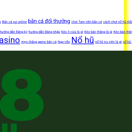
bắn cá đổi thưởng
p
Bắn cá vui online
chơi Tam tiên bắn cá
cách chơi nổ hũ thầ
hướng dẫn Đăng ký
hướng dẫn Đăng nhập
Kèo 3 cửa là gì
Kèo bàn thắng là gì
Kèo bàn thắn
casino
Nổ hũ
mẹo thắng game bắn cá
Nạp tiền
nổ hũ tru tiên là gì
nổ hũ t