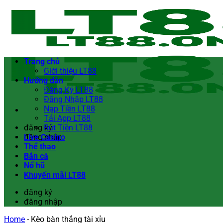
Trang chủ
Giới thiệu LT88
Hướng dẫn
Đăng Ký LT88
Đăng Nhập LT88
Nạp Tiền LT88
Tải App LT88
đăng ký
Rút Tiền LT88
đăng nhập
Live Casino
Thể thao
Bắn cá
Nổ hũ
Khuyến mãi LT88
đăng ký
đăng nhập
Home
-
Kèo bàn thắng tài xỉu