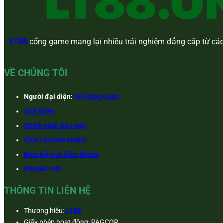
LT88
cổng game mang lại nhiều trải nghiệm đẳng cấp từ các 
VỀ CHÚNG TÔI
Người đại diện:
Vũ Hồng Quân
Giới thiệu
Chính sách bảo mật
Chơi có trách nhiệm
Điều kiện và điều khoản
Khuyến mãi
THÔNG TIN LIÊN HỆ
Thương hiệu:
LT88
Giấy phép hoạt động: PAGCOR