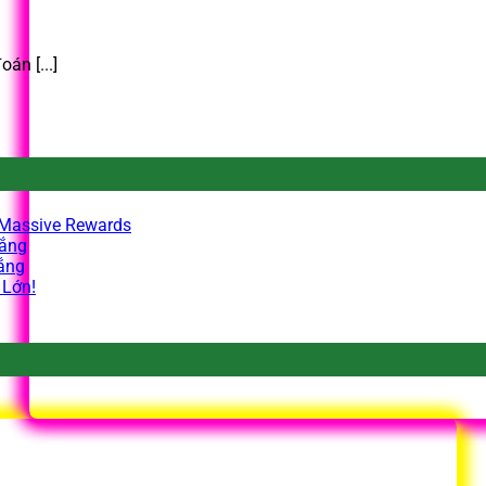
án [...]
h Massive Rewards
hắng
ắng
 Lớn!