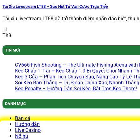
Tài Xỉu Livestream LT88 – Sức Hút Từ Ván Cược Trực Tiếp
Tài xỉu livestream LT88 đã trở thành điểm nhấn đặc biệt, thu hú
11
Th8
TIN MỚI
CV666 Fish Shooting – The Ultimate Fishing Arena wit
Kèo Chấp 1 Trái – Kèo Chấp 1.0 Bí Quyết Chơi Nhanh T
Kèo 3 Cửa – Phân Tích Chuyên Sâu, Nâng Cao Tỷ Lệ Th
Soi Kèo Bàn Thắng – Dự Đoán Chính Xác, Nhanh Thắng
Kèo Penalty – Hướng Dẫn Soi Kèo, Bắt Trọn Kèo Thơm!
DANH MỤC
Bắn cá
Hướng dẫn
Live Casino
Nổ hũ