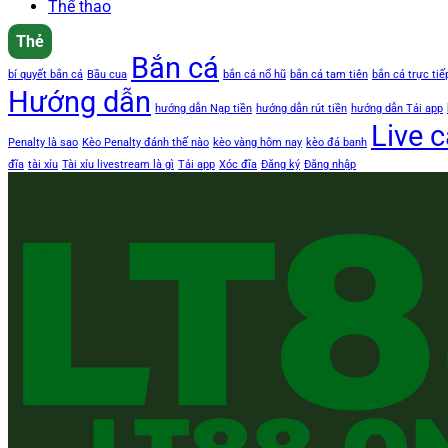
Thể thao
Thẻ
Bắn cá
bí quyết bắn cá
Bầu cua
bắn cá nổ hũ
bắn cá tam tiên
bắn cá trực tiế
Hướng dẫn
hướng dẫn Nạp tiền
hướng dẫn rút tiền
hướng dẫn Tải app
Live 
Penalty là sao
Kèo Penalty đánh thế nào
kèo vàng hôm nay
kèo đá banh
đĩa
tài xỉu
Tài xỉu livestream là gì
Tải app
Xóc đĩa
Đăng ký
Đăng nhập