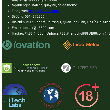
Ngành nghề: Bắn cá, quay hũ, đá gà thomo
Trang web:
https://lt8800.com/
Di động:
0914372859
Địa chỉ:
273 Lê Văn Sỹ, Phường 1, Quận Tân Bình, TP. Hồ Chí Min
Email:
contact@lt8800.com
Hastag:
#lt88 #lt88onl #nhacailt88 #trangchult88 #lt88com #lt