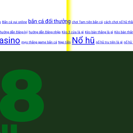
bắn cá đổi thưởng
p
Bắn cá vui online
chơi Tam tiên bắn cá
cách chơi nổ hũ thầ
hướng dẫn Đăng ký
hướng dẫn Đăng nhập
Kèo 3 cửa là gì
Kèo bàn thắng là gì
Kèo bàn thắn
casino
Nổ hũ
mẹo thắng game bắn cá
Nạp tiền
nổ hũ tru tiên là gì
nổ hũ t